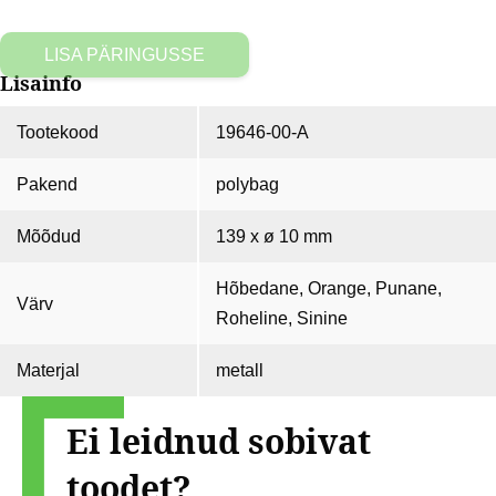
LISA PÄRINGUSSE
Lisainfo
Tootekood
19646-00-A
Pakend
polybag
Mõõdud
139 x ø 10 mm
Hõbedane, Orange, Punane,
Värv
Roheline, Sinine
Materjal
metall
Ei leidnud sobivat
toodet?