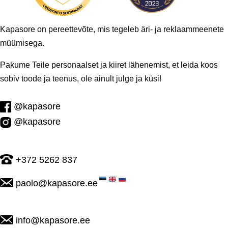
Kapasore on pereettevõte, mis tegeleb äri- ja reklaammeenete
müümisega.
Pakume Teile personaalset ja kiiret lähenemist, et leida koos
sobiv toode ja teenus, ole ainult julge ja küsi!
@kapasore
@kapasore
+372 5262 837
paolo@kapasore.ee
info@kapasore.ee