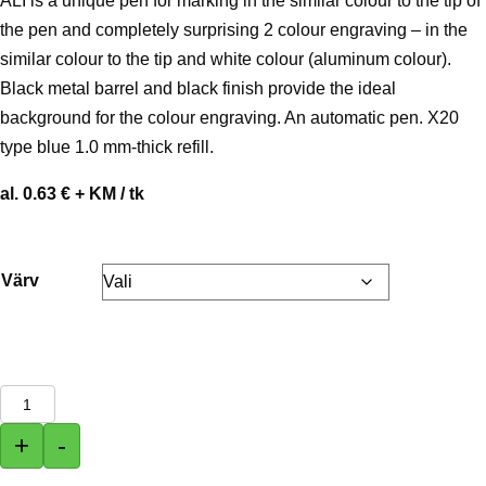
ALI is a unique pen for marking in the similar colour to the tip of
the pen and completely surprising 2 colour engraving – in the
similar colour to the tip and white colour (aluminum colour).
Black metal barrel and black finish provide the ideal
background for the colour engraving. An automatic pen. X20
type blue 1.0 mm-thick refill.
al. 0.63 € + KM / tk
Värv
Pastapliiats
ALI
+
-
kogus