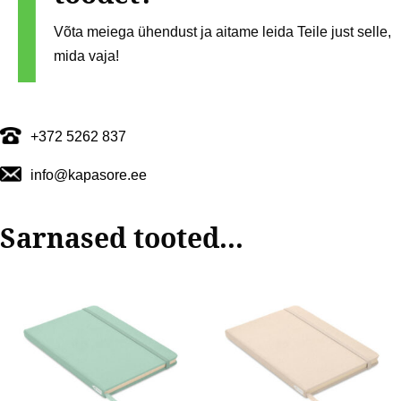
Võta meiega ühendust ja aitame leida Teile just selle,
mida vaja!
+372 5262 837
info@kapasore.ee
Sarnased tooted...