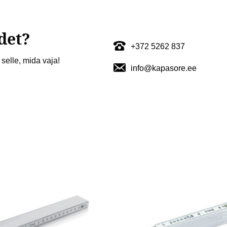
det?
+372 5262 837
selle, mida vaja!
info@kapasore.ee