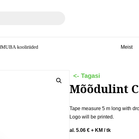
ble use up and down arrows to review and enter to go to the de
Meist
d
MUBA kooliriided
Mõõdulint 
Tape measure 5 m long with drop
Logo will be printed.
al. 5.06 € + KM / tk