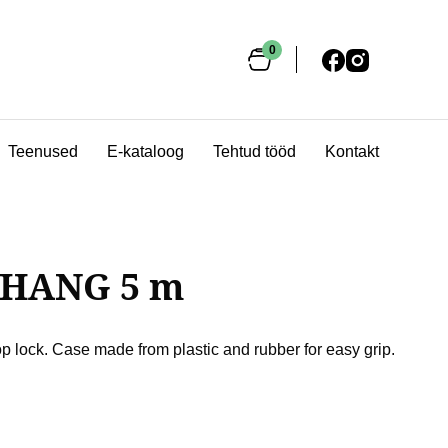
sired page. Touch device users, explore by touch or with swipe 
0
Teenused
E-kataloog
Tehtud tööd
Kontakt
CHANG 5 m
 lock. Case made from plastic and rubber for easy grip.