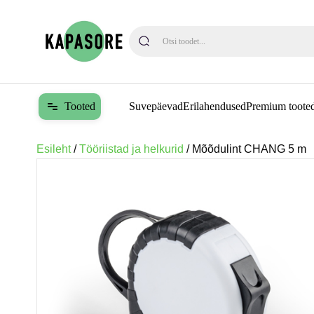
When autocomplete results are availa
Tooted
Suvepäevad
Erilahendused
Premium toote
Esileht
/
Tööriistad ja helkurid
/ Mõõdulint CHANG 5 m