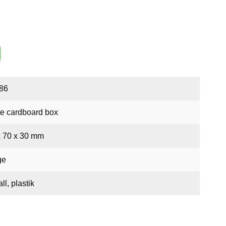
86
te cardboard box
x 70 x 30 mm
ge
ll, plastik