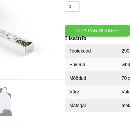
Mõõdulint
CHANG
5
m
LISA PÄRINGUSSE
kogus
Lisainfo
Tootekood
290
Pakend
whi
Mõõdud
70 
Värv
Val
Materjal
meta