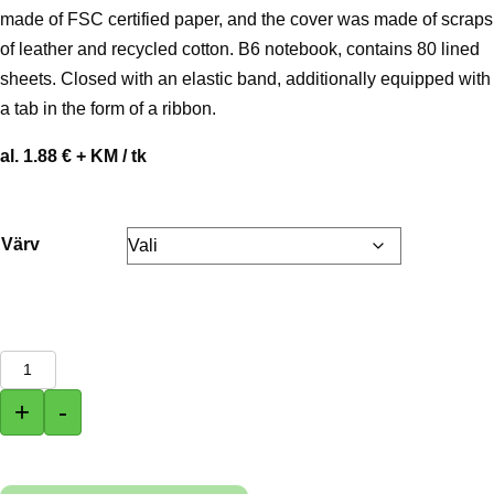
made of FSC certified paper, and the cover was made of scraps
of leather and recycled cotton. B6 notebook, contains 80 lined
sheets. Closed with an elastic band, additionally equipped with
a tab in the form of a ribbon.
al. 1.88 € + KM / tk
Värv
Märkmik
REUZI
+
-
kogus