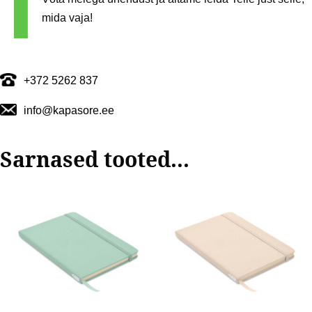
mida vaja!
+372 5262 837
info@kapasore.ee
Sarnased tooted...