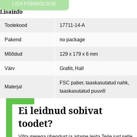
LISA PÄRINGUSSE
Lisainfo
Tootekood
17711-14-A
Pakend
no package
Mõõdud
129 x 179 x 6 mm
Värv
Grafiit, Hall
FSC paber, taaskasutatud nahk,
Materjal
taaskasutatud puuvill
Ei leidnud sobivat
toodet?
Võta meiega ühendust ja aitame leida Teile just selle,