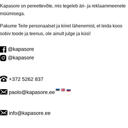
Kapasore on pereettevõte, mis tegeleb äri- ja reklaammeenete
müümisega.
Pakume Teile personaalset ja kiiret lähenemist, et leida koos
sobiv toode ja teenus, ole ainult julge ja küsi!
@kapasore
@kapasore
+372 5262 837
paolo@kapasore.ee
info@kapasore.ee