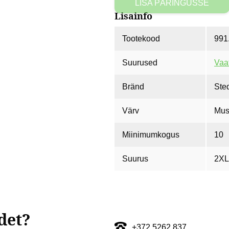
LISA PÄRINGUSSE
kogus
Lisainfo
Tootekood
991
Suurused
Vaat
Bränd
Ste
Värv
Mus
Miinimumkogus
10
Suurus
2XL,
det?
+372 5262 837