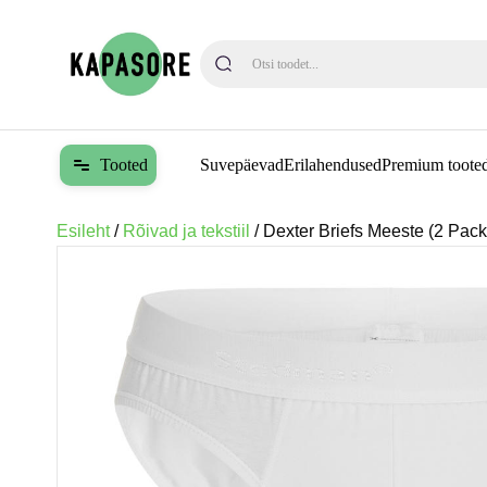
When autocomplete results are availa
Tooted
Suvepäevad
Erilahendused
Premium toote
Esileht
/
Rõivad ja tekstiil
/ Dexter Briefs Meeste (2 Pack