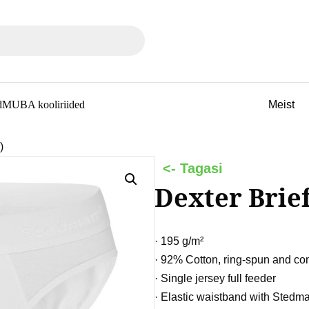
ble use up and down arrows to review and enter to go to the de
Meist
d
MUBA kooliriided
)
Dexter Brief
· 195 g/m²
· 92% Cotton, ring-spun and c
· Single jersey full feeder
· Elastic waistband with Sted