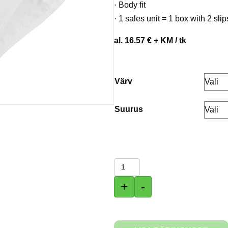
· Body fit
· 1 sales unit = 1 box with 2 slip
al. 16.57 € + KM / tk
Värv
Suurus
Dexter
Briefs
+
-
Meeste
(2
Pack)