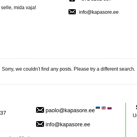
selle, mida vaja!
info@kapasore.ee
Sorry, we couldn't find any posts. Please try a different search.
paolo@kapasore.ee
837
U
info@kapasore.ee