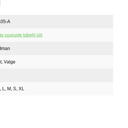
.05-A
a suuruste tabelit siit
dman
t, Valge
 L, M, S, XL