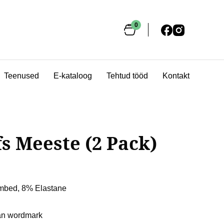
sired page. Touch device users, explore by touch or with swipe 
0
Teenused
E-kataloog
Tehtud tööd
Kontakt
s Meeste (2 Pack)
ombed, 8% Elastane
man wordmark