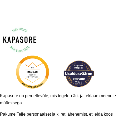
multiple
variants.
The
options
may
be
chosen
on
the
product
page
Kapasore on pereettevõte, mis tegeleb äri- ja reklaammeenete
müümisega.
Pakume Teile personaalset ja kiiret lähenemist, et leida koos