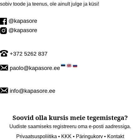
sobiv toode ja teenus, ole ainult julge ja küsi!
@kapasore
@kapasore
+372 5262 837
paolo@kapasore.ee
info@kapasore.ee
Soovid olla kursis meie tegemistega?
Uudiste saamiseks registreeru oma e-posti aadressiga.
Privaatsuspoliitika
• KKK
• Päringukorv
• Kontakt