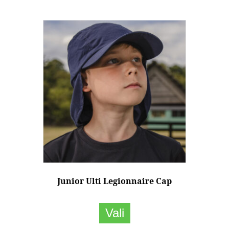
Junior Ulti Legionnaire Cap
This
Vali
product
has